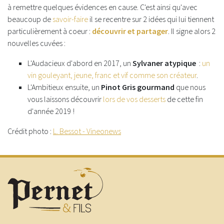
à remettre quelques évidences en cause. C'est ainsi qu'avec
beaucoup de
savoir-faire
il se recentre sur 2 idées qui lui tiennent
particulièrement à coeur :
découvrir et partager
. Il signe alors 2
nouvelles cuvées :
L'Audacieux d'abord en 2017, un
Sylvaner atypique
:
un
vin gouleyant, jeune, franc et vif comme son créateur
.
L'Ambitieux ensuite, un
Pinot Gris gourmand
que nous
vous laissons découvrir
lors de vos desserts
de cette fin
d'année 2019 !
Crédit photo :
L. Bessot - Vineonews