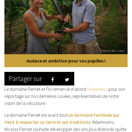
Audace et ambition pour vos papilles !
Partager sur
Facebook
Twitter
Le domaine Pernet et Fils remercie d'abord
Vineonews
pour son
reportage sur nos dernières cuvées, représentatives de notre
vision de la viticulture.
Le domaine Pernet est avant tout
un domaine familiale qui
tient à respecter sa terre et ses traditions
. Néanmoins,
Nicolas Pernet souhaite développer des vins plus élaborés quitte