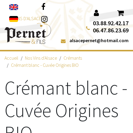
Aller au contenu
Facebook
Instagram
VINS D'ALSACE
03.88.92.42.17
06.47.86.23.69
alsacepernet@hotmail.com
Accueil
Nos Vins d'Alsace
Crémants
Crémant blanc - Cuvée Origines BIO
Crémant blanc -
Cuvée Origines
BIO